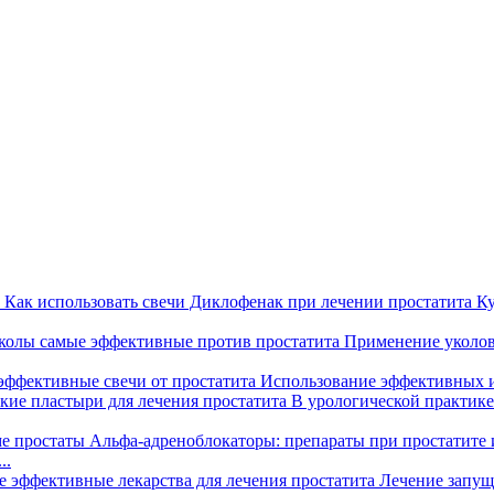
Как использовать свечи Диклофенак при лечении простатита
Ку
колы самые эффективные против простатита
Применение уколов 
эффективные свечи от простатита
Использование эффективных и 
кие пластыри для лечения простатита
В урологической практик
Альфа-адреноблокаторы: препараты при простатите 
..
 эффективные лекарства для лечения простатита
Лечение запуще