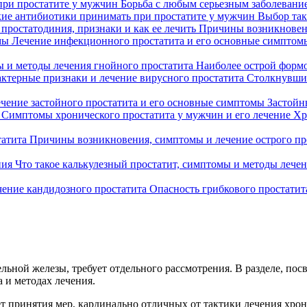
при простатите у мужчин
Борьба с любым серьезным заболевание
ие антибиотики принимать при простатите у мужчин
Выбор так
 простатодиния, признаки и как ее лечить
Причины возникновения
Лечение инфекционного простатита и его основные симптом
 и методы лечения гнойного простатита
Наиболее острой формой
ктерные признаки и лечение вирусного простатита
Столкнувшис
чение застойного простатита и его основные симптомы
Застойн
Симптомы хронического простатита у мужчин и его лечение
Хр
Причины возникновения, симптомы и лечение острого пр
Что такое калькулезный простатит, симптомы и методы лече
ение кандидозного простатита
Опасность грибкового простати
льной железы, требует отдельного рассмотрения. В разделе, по
 и методах лечения.
 принятия мер, кардинально отличных от тактики лечения хрони