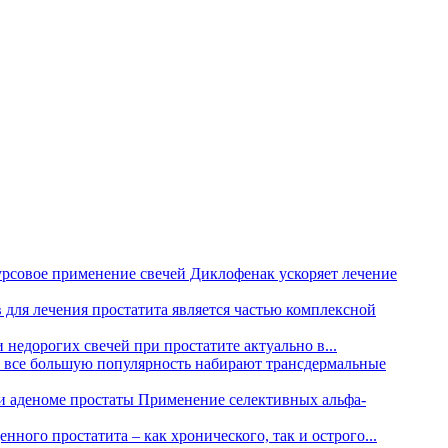
рсовое применение свечей Диклофенак ускоряет лечение
для лечения простатита является частью комплексной
недорогих свечей при простатите актуально в...
е все большую популярность набирают трансдермальные
и аденоме простаты
Применение селективных альфа-
нного простатита – как хронического, так и острого...