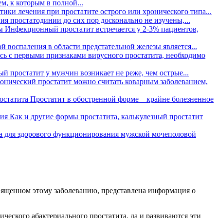
м, к которым в полной...
тики лечения при простатите острого или хронического типа...
 простатодинии до сих пор досконально не изучены,...
ы
Инфекционный простатит встречается у 2-3% пациентов,
 воспаления в области предстательной железы является...
ь с первыми признаками вирусного простатита, необходимо
ый простатит у мужчин возникает не реже, чем острые...
онический простатит можно считать коварным заболеванием,
остатита
Простатит в обостренной форме – крайне болезненное
ния
Как и другие формы простатита, калькулезный простатит
та для здорового функционирования мужской мочеполовой
священном этому заболеванию, представлена информация о
ческого абактериального простатита, да и развиваются эти