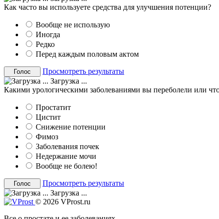
Как часто вы используете средства для улучшения потенции?
Вообще не использую
Иногда
Редко
Перед каждым половым актом
Просмотреть результаты
Загрузка ...
Какими урологическими заболеваниями вы переболели или что
Простатит
Цистит
Снижение потенции
Фимоз
Заболевания почек
Недержание мочи
Вообще не болею!
Просмотреть результаты
Загрузка ...
© 2026 VProst.ru
Все о простате и ее заболеваниях