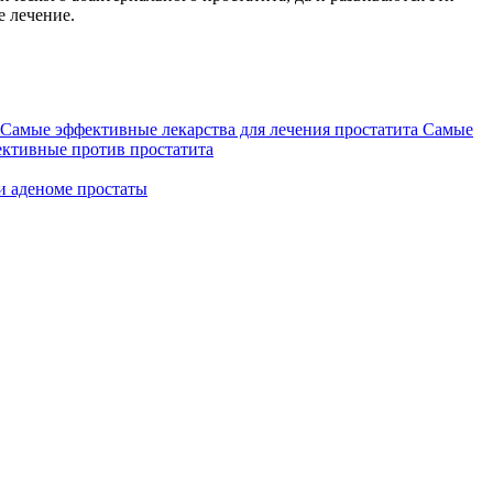
е лечение.
Самые
ективные против простатита
и аденоме простаты