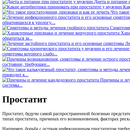
Диета и питание 
Как
Что такое
обратившихся к урологу....
Симптомы
Хара
обратиться за...
Ле
симптомы которого слабо...
состояние, требующее...
приводит к...
Причины и леч
системы...
Простатит
Простатит, будучи самой распространенной болезнью предстате
типах простатита, причинах его возникновения, факторах риска
Например, борьба с острым инфекционным простатитом требует