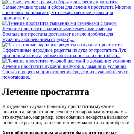
Самые лучшие травы и сборы для лечения простатита
Многие
специалисты полагают, что лекарственные травы при
простатите у...
Лечение простатита тыквенными семечками с медом
Воспаление простаты доставляет немало проблем для
мужчин. Заболеванием страдают,...
Эффективные народные рецепты из лука от простатита
Лук
при простатите и аденоме простаты позволит не только...
Лечение простатита луковой шелухой в домашних условиях
Состав и рецепты приготовления средств из луковой шелухи,
помогающие...
Лечение простатита
В отдельных случаях больному простатитом мужчине
показано альтернативное лечение по народным методикам –
это актуально, например, если обычные лекарства вызывают
побочные реакции, или если нет возможности их приобрести.
Хотя общепризнанным является факт, что тяжелые