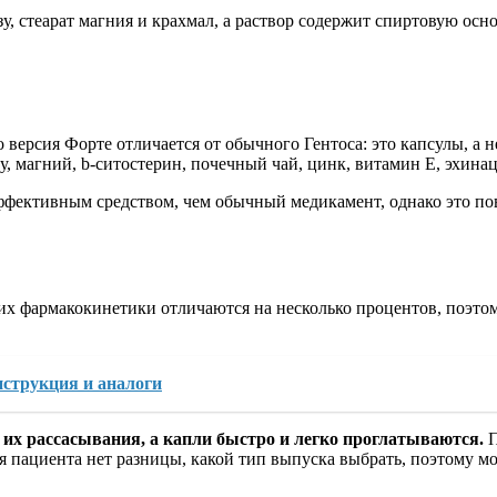
 стеарат магния и крахмал, а раствор содержит спиртовую основ
версия Форте отличается от обычного Гентоса: это капсулы, а н
, магний, b-ситостерин, почечный чай, цинк, витамин Е, эхинац
ффективным средством, чем обычный медикамент, однако это пов
их фармакокинетики отличаются на несколько процентов, поэтом
нструкция и аналоги
 их рассасывания, а капли быстро и легко проглатываются.
П
ля пациента нет разницы, какой тип выпуска выбрать, поэтому м