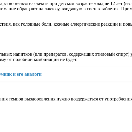
рство нельзя назначать при детском возрасте младше 12 лет (из
нимание обращают на лактозу, входящую в состав таблеток. При
ствия, как головные боли, кожные аллергические реакции и по
ьных напитков (или препаратов, содержащих этиловый спирт) у 
зму от подобной комбинации не будет.
мник и его аналоги
ния темпов выздоровления нужно воздержаться от употреблени