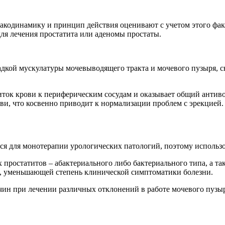
рмакодинамику и принцип действия оценивают с учетом этого ф
для лечения простатита или аденомы простаты.
ладкой мускулатуры мочевыводящего тракта и мочевого пузыря,
ток крови к периферическим сосудам и оказывает общий антиво
ви, что косвенно приводит к нормализации проблем с эрекцией.
ся для монотерапии урологических патологий, поэтому использов
простатитов – абактериального либо бактериального типа, а та
ы, уменьшающей степень клинической симптоматики болезни.
н при лечении различных отклонений в работе мочевого пузыр