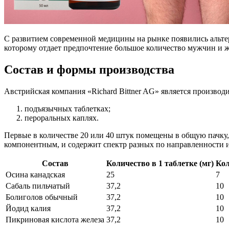
С развитием современной медицины на рынке появились альтер
которому отдает предпочтение большое количество мужчин и 
Состав и формы производства
Австрийская компания «Richard Bittner AG» является производ
подъязычных таблетках;
пероральных каплях.
Первые в количестве 20 или 40 штук помещены в общую пачку, 
компонентным, и содержит спектр разных по направленности 
Состав
Количество в 1 таблетке (мг)
Кол
Осина канадская
25
7
Сабаль пильчатый
37,2
10
Болиголов обычный
37,2
10
Йодид калия
37,2
10
Пикриновая кислота железа
37,2
10