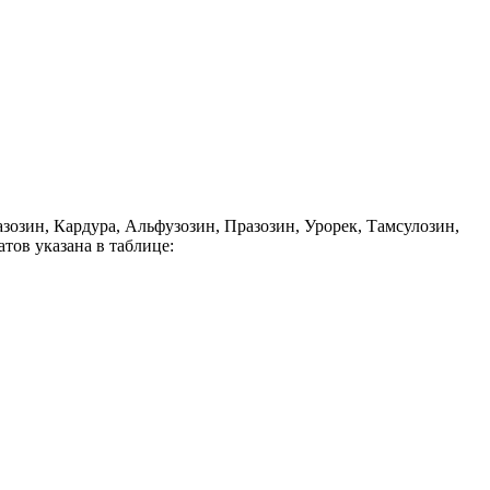
зозин, Кардура, Альфузозин, Празозин, Урорек, Тамсулозин,
атов указана в таблице: