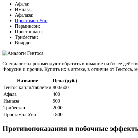
Афала;
Импаза;
Афалаза;
Простамол Уно
;
Пермиксон;
Простаплант;
Трибестан;
Виардо.
Специалисты рекомендуют обратить внимание на более действе
Фокусин и прочие. Купить их в аптеке, в отличие от Гентоса, 
Название
Цена (руб.)
Гентос капли/таблетки
800/600
Афала
400
Импаза
500
Трибестан
2000
Простамол Уно
1800
Противопоказания и побочные эффект