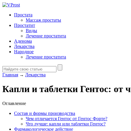
Простата
Массаж простаты
Простатит
Виды
Лечение простатита
Аденома
Лекарства
Народное
Лечение простатита
Главная
→
Лекарства
Капли и таблетки Гентос: от 
Оглавление
Состав и формы производства
Чем отличается Гентос от Гентос Форте?
Что лучше: капли или таблетки Гентос?
Фармакологическое действие