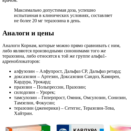
врачом.
Максимально допустимая доза, успешно
испытанная в клинических условиях, составляет
не более 20 мг теразозина в день.
Аналоги и цены
Аналоги Корнам, которые можно прямо сравнивать с ним,
либо являются производными синонимами того же
теразозина, либо относятся к той же группе альфа1-
адреноблокаторов:
алфузозин – Алфупрост, Дальфаз СР, Дальфаз ретард;
доксазозин – Артезин, Доксазозин Сандоз, Камирен,
Кардура, Урокард;
празозин – Польпрессин, Празозин;
силодозин – Урорек;
тамсулозин – Гиперпрост, Омник, Омсулозин, Сонизин,
Тамзелин, Фокусин;
теразозин (дженерики) – Сетегис, Теразозин-Тева,
Хайтрин.