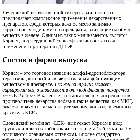
Лечение доброкачественной гиперплазии простаты
предполагает комплексное применение лекарственных
препаратов, среди которых важное место занимают
корректоры уродинамики и препараты, влияющие на обмен
веществ в железе. Одним из таких медикаментов является
Корнам, подтвердивший свою эффективность за годы
применения при терапии ДГПЖ.
Состав и форма выпуска
Корнам – это торговое название альфа1-адреноблокатора
теразозина, который и является главным действующим
веществом в препарате.
Его концентрация может
варьироваться, в зависимости от модификации лекарства
между 2 и 5 мг.
В качестве вспомогательных ингредиентов
производитель лекарства добавил такие вещества, как МКЦ,
лактоза, крахмал, тальк, стеарат магния, диоксид кремния и
краситель Е104.
Словенский комбинат «LEK» выпускает Корнам в виде
круглых и плоских таблеток желтого цвета (таблетки на 5 мг
отличаются оранжевым оттенком). Вполне стандартно
таблетки Корнам запаиваются в блистеры из алюминиевой