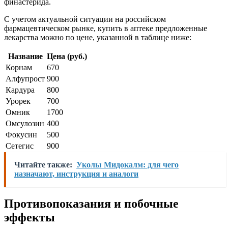
финастерида.
С учетом актуальной ситуации на российском
фармацевтическом рынке, купить в аптеке предложенные
лекарства можно по цене, указанной в таблице ниже:
Название
Цена (руб.)
Корнам
670
Алфупрост
900
Кардура
800
Урорек
700
Омник
1700
Омсулозин
400
Фокусин
500
Сетегис
900
Читайте также:
Уколы Мидокалм: для чего
назначают, инструкция и аналоги
Противопоказания и побочные
эффекты