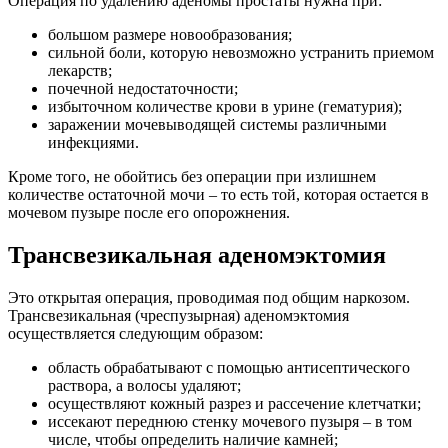
Операция по удалению аденомы простаты нужна при:
большом размере новообразования;
сильной боли, которую невозможно устранить приемом
лекарств;
почечной недостаточности;
избыточном количестве крови в урине (гематурия);
заражении мочевыводящей системы различными
инфекциями.
Кроме того, не обойтись без операции при излишнем
количестве остаточной мочи – то есть той, которая остается в
мочевом пузыре после его опорожнения.
Трансвезикальная аденомэктомия
Это открытая операция, проводимая под общим наркозом.
Трансвезикальная (чреспузырная) аденомэктомия
осуществляется следующим образом:
область обрабатывают с помощью антисептического
раствора, а волосы удаляют;
осуществляют кожный разрез и рассечение клетчатки;
иссекают переднюю стенку мочевого пузыря – в том
числе, чтобы определить наличие камней;