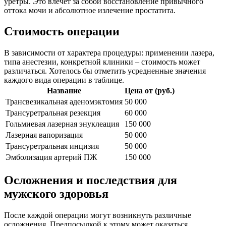
уретры. Это влечет за собой восстановление привычного
оттока мочи и абсолютное излечение простатита.
Стоимость операции
В зависимости от характера процедуры: применении лазера,
типа анестезии, конкретной клиники – стоимость может
различаться. Хотелось бы отметить усредненные значения
каждого вида операции в таблице.
Название
Цена от (руб.)
Трансвезикальная аденомэктомия
50 000
Трансуретральная резекция
60 000
Гольмиевая лазерная энуклеация
150 000
Лазерная вапоризация
50 000
Трансуретральная инцизия
50 000
Эмболизация артерий ПЖ
150 000
Осложнения и последствия для
мужского здоровья
После каждой операции могут возникнуть различные
осложнения. Предпосылкой к этому может оказаться