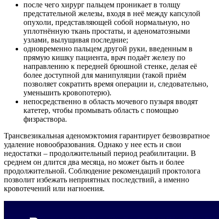
после чего хирург пальцем проникает в толщу
предстательной железы, входя в неё между капсулой
опухоли, представляющей собой нормальную, но
уплотнённую ткань простаты, и аденоматозными
узлами, вылущивая последние;
одновременно пальцем другой руки, введенным в
прямую кишку пациента, врач подаёт железу по
направлению к передней брюшной стенке, делая её
более доступной для манипуляции (такой приём
позволяет сократить время операции и, следовательно,
уменьшить кровопотерю).
непосредственно в область мочевого пузыря вводят
катетер, чтобы промывать область с помощью
физраствора.
Трансвезикальная аденомэктомия гарантирует безвозвратное
удаление новообразования. Однако у нее есть и свои
недостатки – продолжительный период реабилитации. В
среднем он длится два месяца, но может быть и более
продолжительной. Соблюдение рекомендаций проктолога
позволит избежать неприятных последствий, а именно
кровотечений или нагноения.