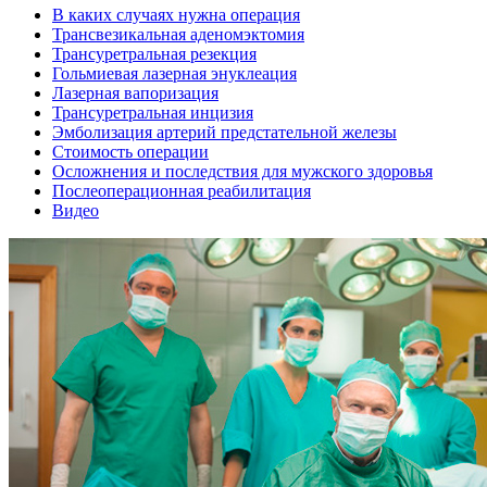
В каких случаях нужна операция
Трансвезикальная аденомэктомия
Трансуретральная резекция
Гольмиевая лазерная энуклеация
Лазерная вапоризация
Трансуретральная инцизия
Эмболизация артерий предстательной железы
Стоимость операции
Осложнения и последствия для мужского здоровья
Послеоперационная реабилитация
Видео