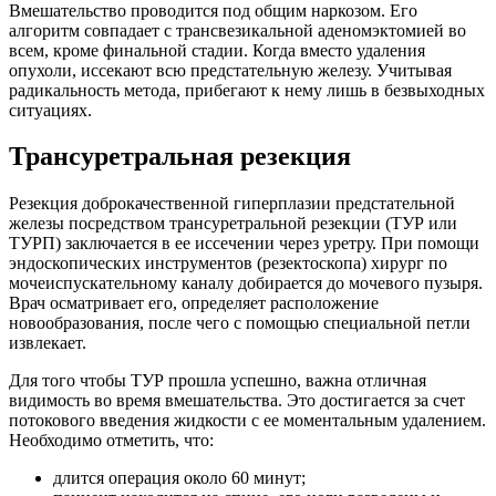
Вмешательство проводится под общим наркозом. Его
алгоритм совпадает с трансвезикальной аденомэктомией во
всем, кроме финальной стадии. Когда вместо удаления
опухоли, иссекают всю предстательную железу. Учитывая
радикальность метода, прибегают к нему лишь в безвыходных
ситуациях.
Трансуретральная резекция
Резекция доброкачественной гиперплазии предстательной
железы посредством трансуретральной резекции (ТУР или
ТУРП) заключается в ее иссечении через уретру. При помощи
эндоскопических инструментов (резектоскопа) хирург по
мочеиспускательному каналу добирается до мочевого пузыря.
Врач осматривает его, определяет расположение
новообразования, после чего с помощью специальной петли
извлекает.
Для того чтобы ТУР прошла успешно, важна отличная
видимость во время вмешательства. Это достигается за счет
потокового введения жидкости с ее моментальным удалением.
Необходимо отметить, что:
длится операция около 60 минут;