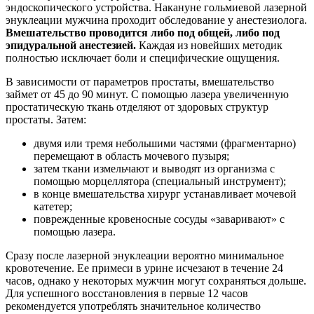
эндоскопического устройства. Накануне гольмиевой лазерной
энуклеации мужчина проходит обследование у анестезиолога.
Вмешательство проводится либо под общей, либо под
эпидуральной анестезией.
Каждая из новейших методик
полностью исключает боли и специфические ощущения.
В зависимости от параметров простаты, вмешательство
займет от 45 до 90 минут. С помощью лазера увеличенную
простатическую ткань отделяют от здоровых структур
простаты. Затем:
двумя или тремя небольшими частями (фрагментарно)
перемещают в область мочевого пузыря;
затем ткани измельчают и выводят из организма с
помощью морцеллятора (специальный инструмент);
в конце вмешательства хирург устанавливает мочевой
катетер;
поврежденные кровеносные сосуды «заваривают» с
помощью лазера.
Сразу после лазерной энуклеации вероятно минимальное
кровотечение. Ее примеси в урине исчезают в течение 24
часов, однако у некоторых мужчин могут сохраняться дольше.
Для успешного восстановления в первые 12 часов
рекомендуется употреблять значительное количество